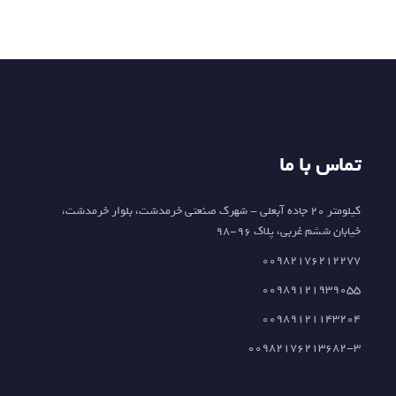
تماس با ما
کیلومتر 20 جاده آبعلی - شهرک صنعتی خرمدشت، بلوار خرمدشت،
خیابان ششم غربی، پلاک 96-98
00982176212277
00989121939055
00989121143204
00982176213682-3