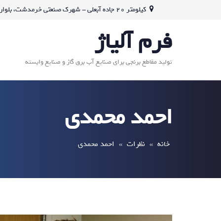
Ski
کیلومتر 20 جاده آبعلی - شهرک صنعتی خرمدشت، بلوار خرمدشت، خیابان ششم غربی، پلاک 96-98
t
فرم آلیاژ
conten
تولید مقاطع برنجی برای صنایع آب برق گاز و صنایع وابسته
احمد محمدی
خانه
»
نظرات
»
احمد محمدی